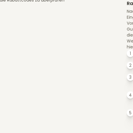
Ra
Na
Ein
Vo
Gu
die
Web
hie