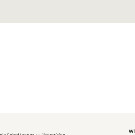
Wi
ale Rabattcodes zu überprüfen