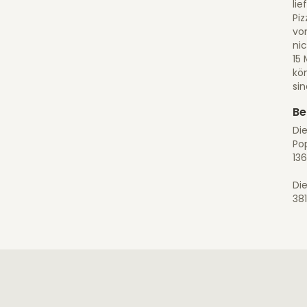
lie
Piz
vo
ni
15 
kö
sin
Be
Die
Pop
136
Die
38