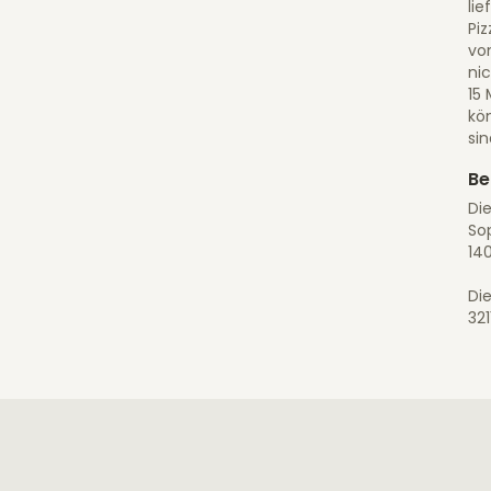
lie
Piz
vo
ni
15 
kö
sin
Be
Die
So
140
Die
32