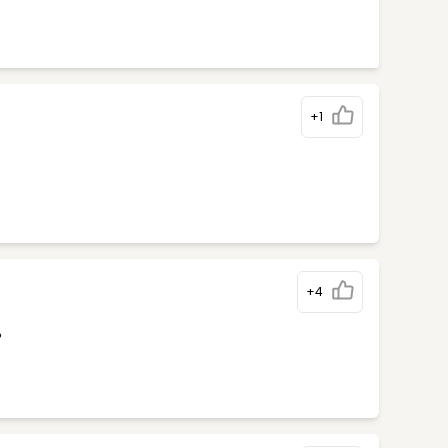
+1
+4
%