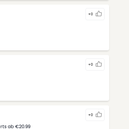
+0
+0
+0
erts ab €20.99