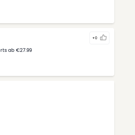
+0
erts ab €27.99