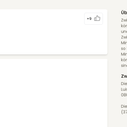
Üb
+9
Zwi
kö
und
Zwi
Mi
so
Mi
kö
sin
Zw
Di
Lui
08
Die
(3