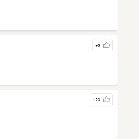
+2
+20