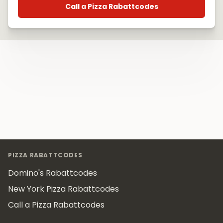
Call a Pizza Rabattcodes
Footer
PIZZA RABATTCODES
Domino's Rabattcodes
New York Pizza Rabattcodes
Call a Pizza Rabattcodes