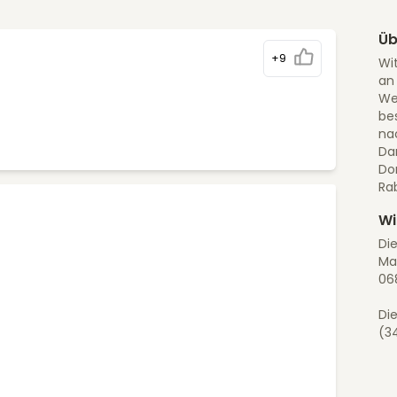
Üb
+9
Wi
an
We
bes
na
Da
Do
Ra
Wi
Di
Ma
06
Die
(3