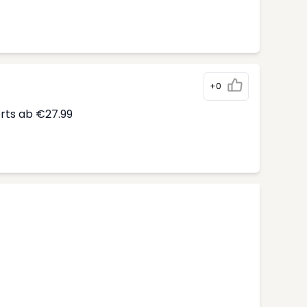
+0
erts ab €27.99