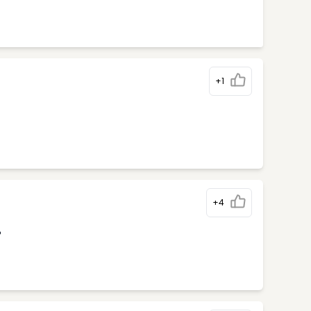
+1
+4
%