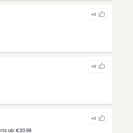
+0
+0
+0
erts ab €20.99