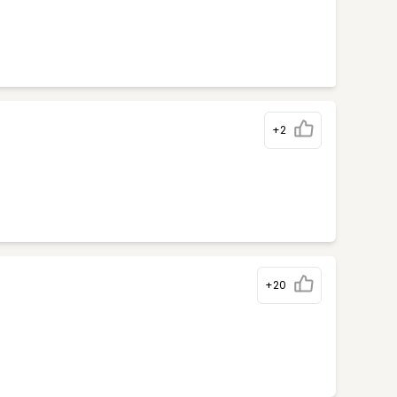
+2
+20