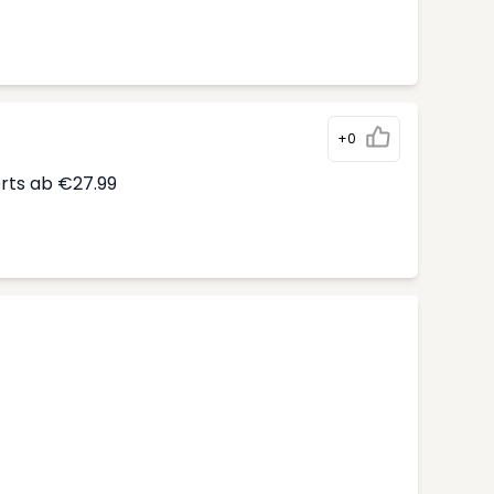
+0
erts ab €27.99