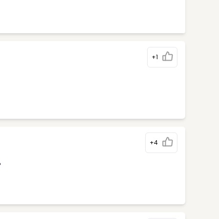
+1
+4
%