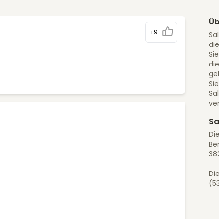
Üb
+9
Sal
die
Sie
di
ge
Sie
Sa
ver
Sa
Die
Ber
38
Die
(5