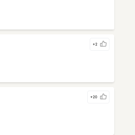
+2
+20