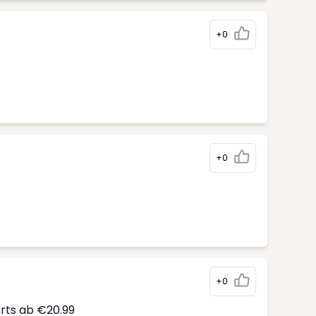
+0
+0
+0
erts ab €20.99