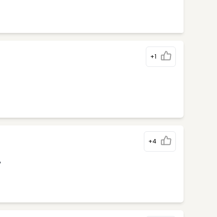
+1
+4
%