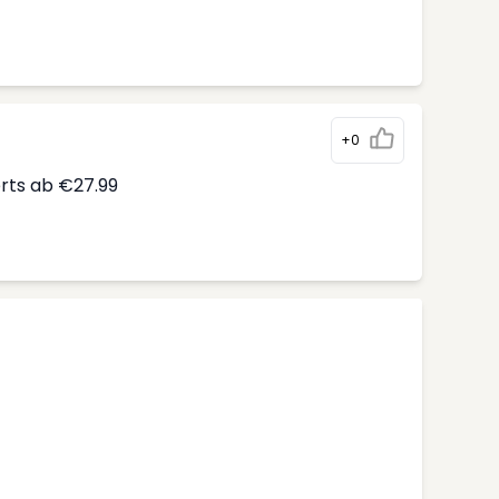
+0
erts ab €27.99