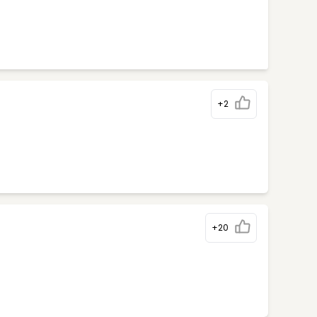
+2
+20