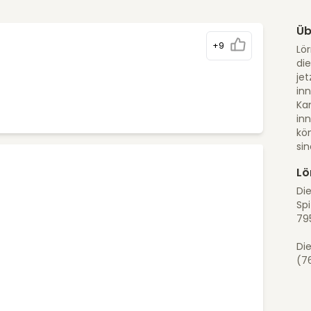
Üb
+9
Lör
di
jet
in
Ka
in
kö
sin
Lö
Di
Spi
79
Die
(76