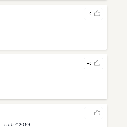
+0
+0
+0
erts ab €20.99