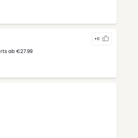
+0
erts ab €27.99