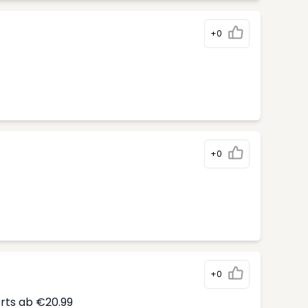
+0
+0
+0
erts ab €20.99