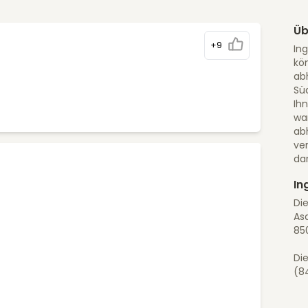
Üb
+9
Ing
kö
abh
Süd
Ihn
wa
ab
ve
dar
In
Die
As
85
Die
(84