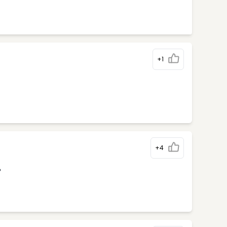
+1
+4
%