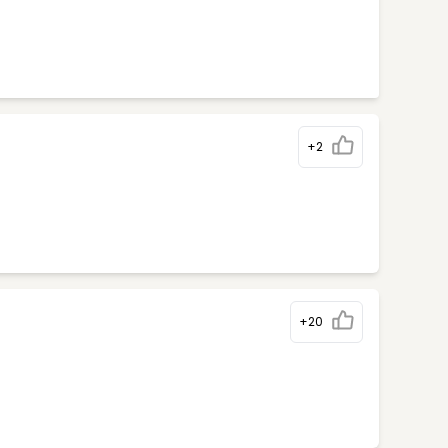
+2
+20