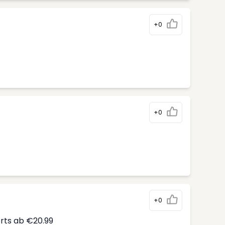
+0
+0
+0
erts ab €20.99