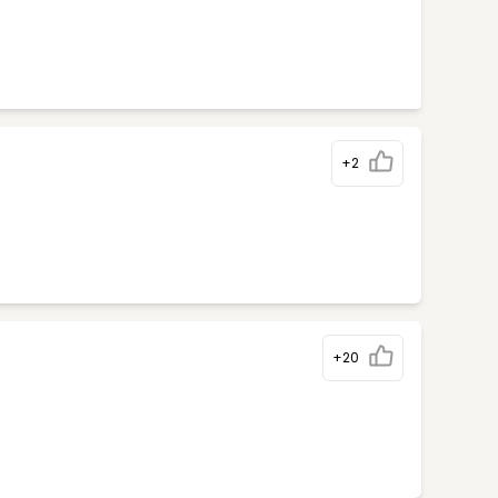
+2
+20