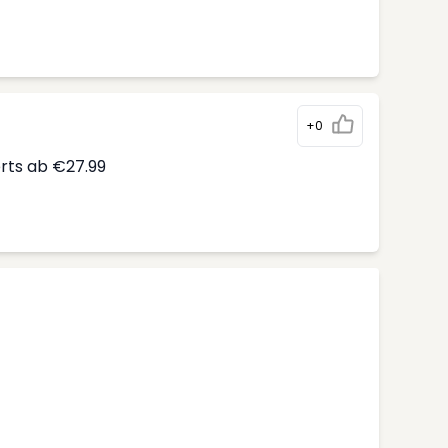
+0
erts ab €27.99