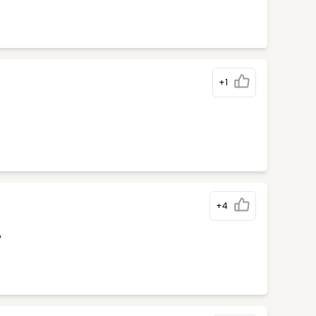
+1
+4
%