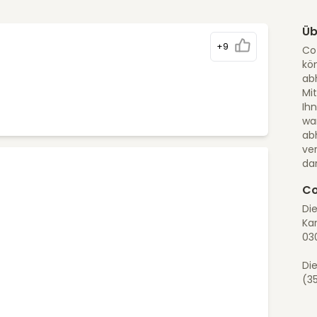
Üb
+9
Cot
kö
abh
Mit
Ihn
wa
ab
ve
dar
Co
Di
Kar
03
Die
(3