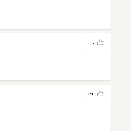
+2
+20