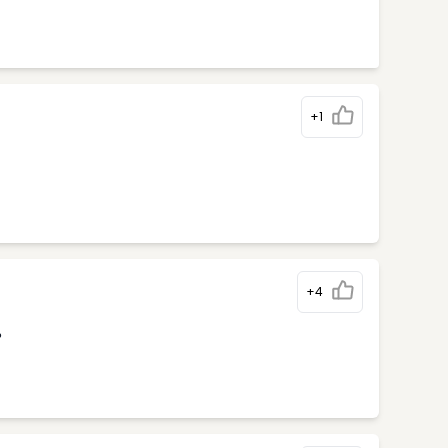
+1
+4
%