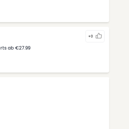
+0
erts ab €27.99