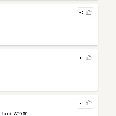
+0
+0
+0
erts ab €20.99