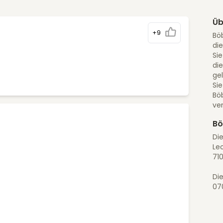
Üb
+9
Böb
di
Sie
di
ge
Sie
Bö
ver
Bö
Di
Le
71
Die
07