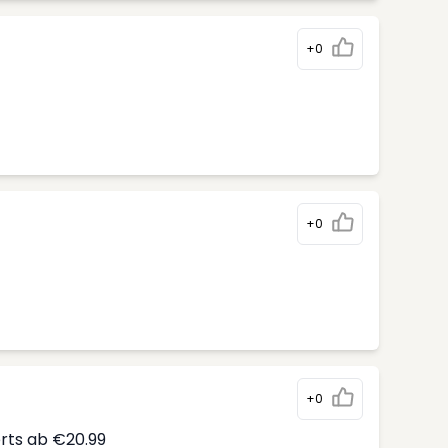
+0
+0
+0
erts ab €20.99