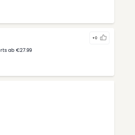
+0
erts ab €27.99