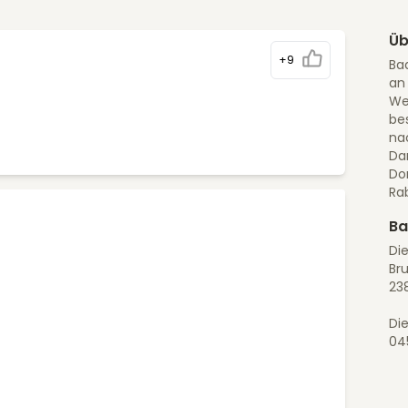
Üb
+9
Bad
an
Wen
bes
na
Da
Do
Ra
Ba
Di
Br
23
Die
04