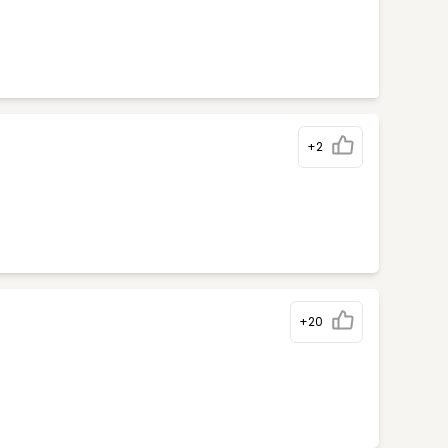
+2
+20