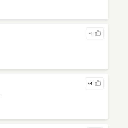
+1
+4
%