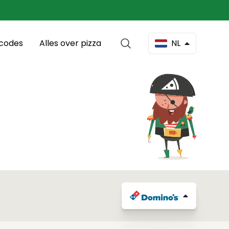
scodes
Alles over pizza
NL