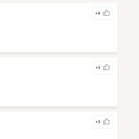
+4
+3
+3