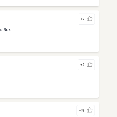
+2
's Box
+2
+19