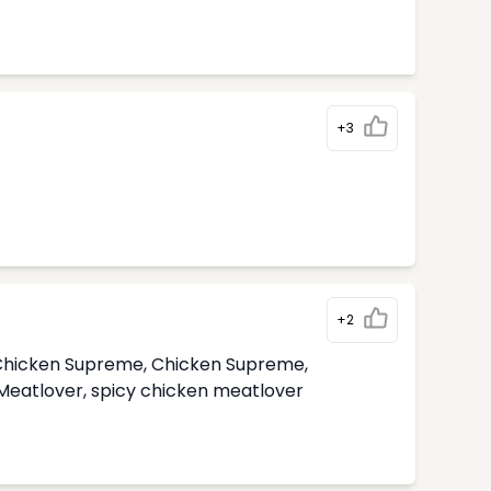
+3
+2
i Chicken Supreme, Chicken Supreme,
 Meatlover, spicy chicken meatlover