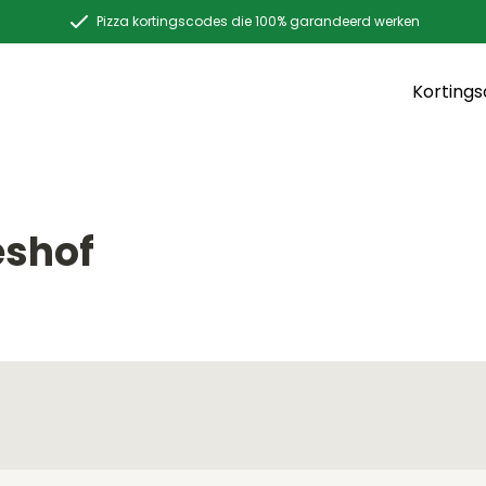
Pizza kortingscodes die 100% garandeerd werken
Korting
eshof