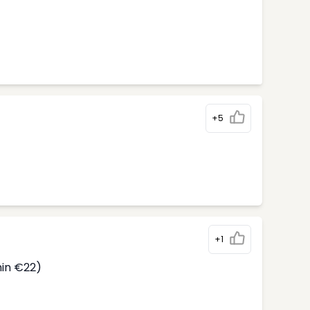
+5
)
+1
min €22)