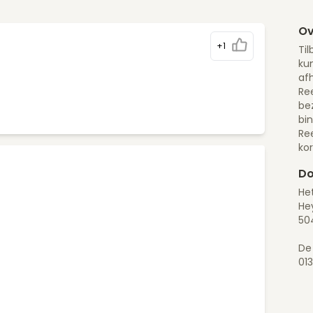
Ov
+1
Til
kun
afh
Ree
be
bi
Re
ko
Do
Het
He
50
De
01