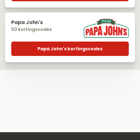
Papa John's
50 kortingscodes
Papa John's kortingscodes
Footer