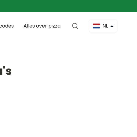
scodes
Alles over pizza
NL
a's