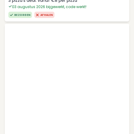
3 pizza's deal: vanaf €8 per pizza
03 augustus 2026 bijgewerkt, code werkt!
BEZORGEN
AFHALEN