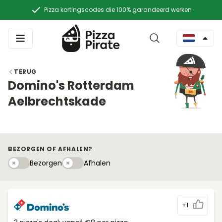
Pizza kortingscodes die 100% garandeerd werken
TERUG
Domino's Rotterdam
Aelbrechtskade
BEZORGEN OF AFHALEN?
Bezorgen
Afhaleny
Bezorgen
Afhalen
+1