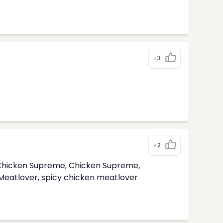
+3
+2
i Chicken Supreme, Chicken Supreme,
 Meatlover, spicy chicken meatlover