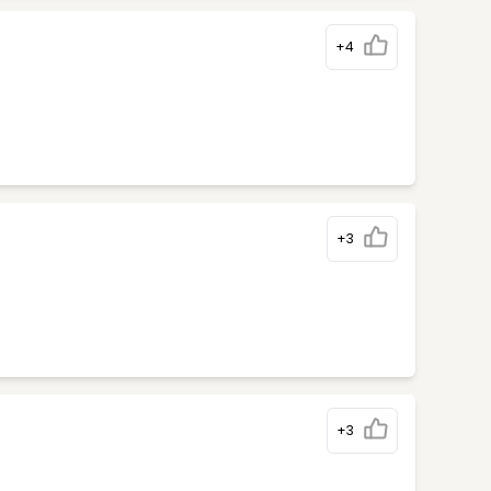
+4
+3
+3