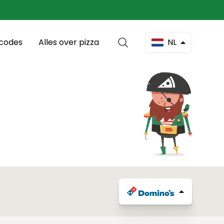
scodes
Alles over pizza
NL