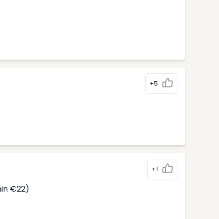
+5
)
+1
min €22)