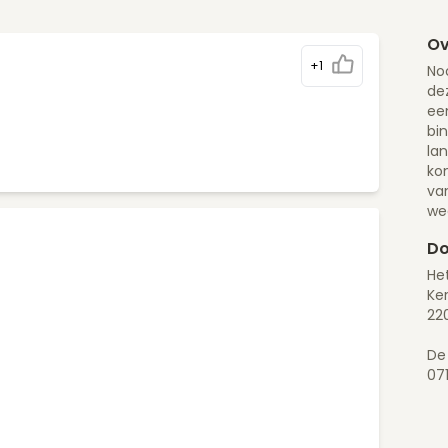
Ov
+1
Noo
dez
een
bin
la
ko
va
we
Do
Het
Ker
22
De
07