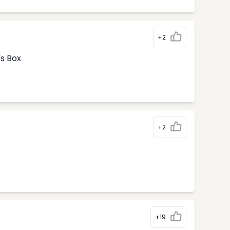
+2
's Box
+2
+19