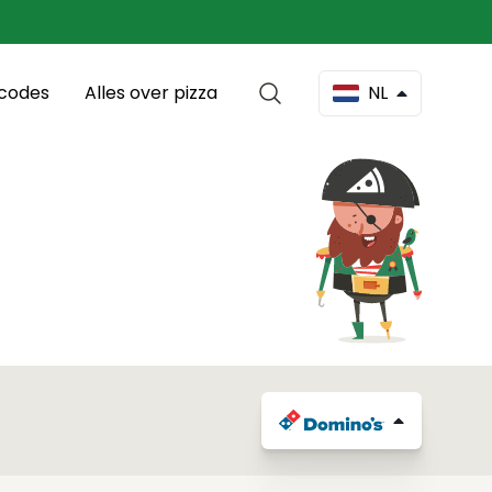
scodes
Alles over pizza
NL