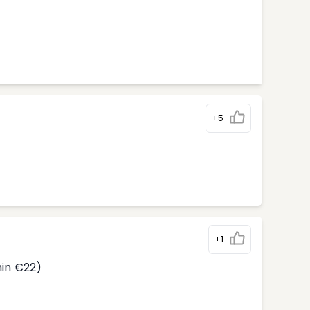
+5
)
+1
min €22)