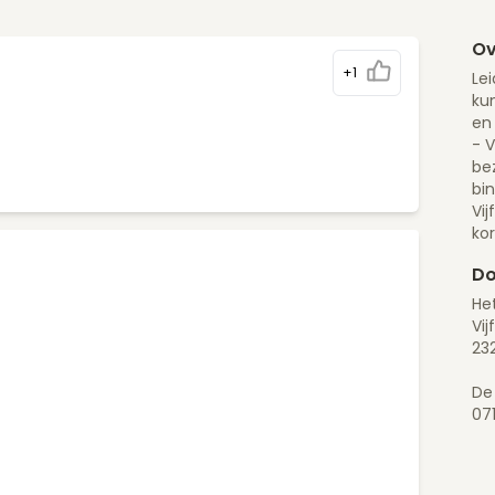
Ov
+1
Lei
kun
en 
- V
be
bi
Vij
ko
Do
Het
Vij
232
De
07