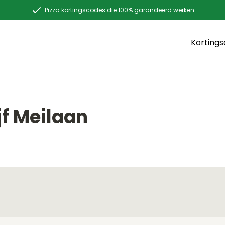
Pizza kortingscodes die 100% garandeerd werken
Korting
jf Meilaan