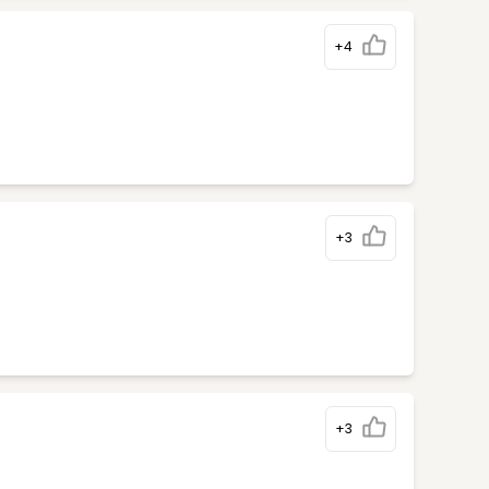
+4
+3
+3