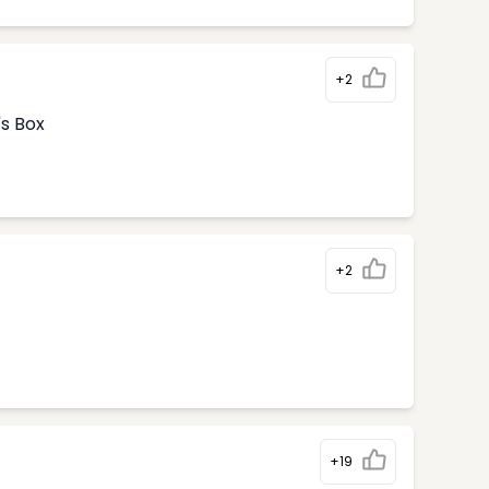
+2
's Box
+2
+19