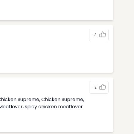
+3
+2
i Chicken Supreme, Chicken Supreme,
 Meatlover, spicy chicken meatlover