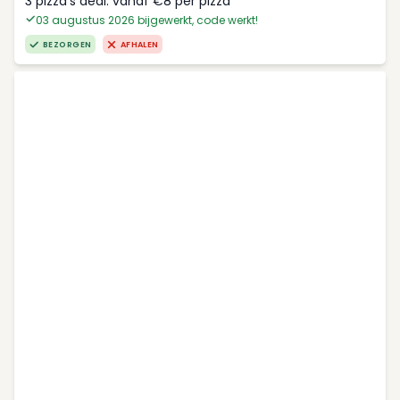
3 pizza's deal: vanaf €8 per pizza
03 augustus 2026 bijgewerkt, code werkt!
BEZORGEN
AFHALEN