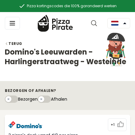
Pizza kortingscodes die 100% garandeerd werken
TERUG
Domino's Leeuwarden -
Harlingerstraatweg - Westeinde
BEZORGEN OF AFHALEN?
Bezorgen
Afhaleny
Bezorgen
Afhalen
+1