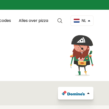
scodes
Alles over pizza
NL