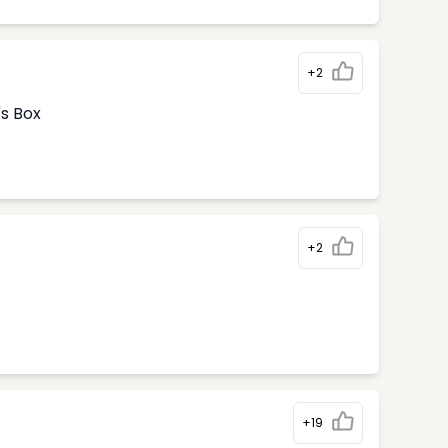
+2
's Box
+2
+19