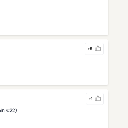
+5
)
+1
min €22)