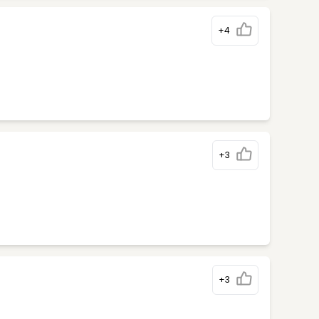
+4
+3
+3