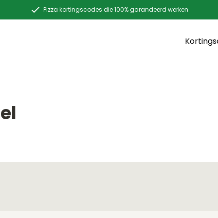
Pizza kortingscodes die 100% garandeerd werken
Korting
el