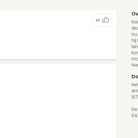
Ov
+1
Kaa
dez
nu
hij
la
ko
ma
hi
Do
He
Ant
51
De
04