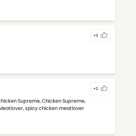
+3
+2
i Chicken Supreme, Chicken Supreme,
 Meatlover, spicy chicken meatlover