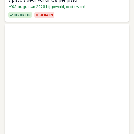
3 pizza's deal: vanaf €8 per pizza
03 augustus 2026 bijgewerkt, code werkt!
BEZORGEN
AFHALEN