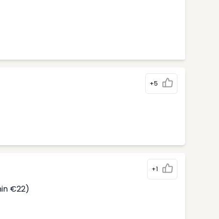
+5
)
+1
min €22)