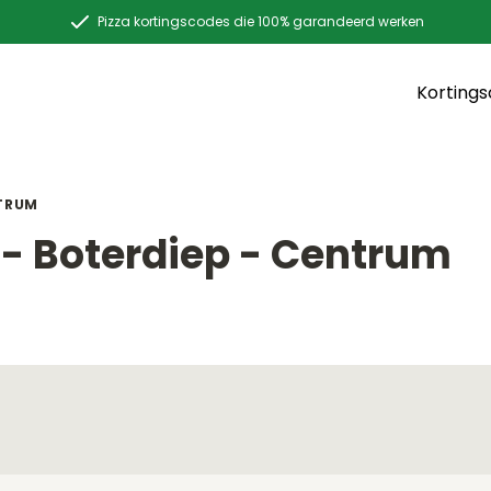
Pizza kortingscodes die 100% garandeerd werken
Korting
NTRUM
- Boterdiep - Centrum