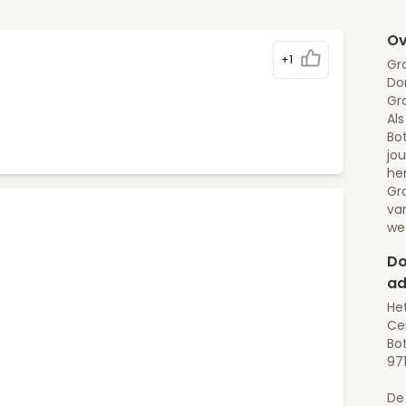
Ov
+1
Gr
Dom
Gr
Als
Bo
jou
he
Gr
va
we
Do
ad
He
Ce
Bot
97
De