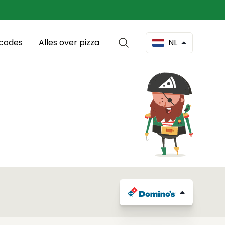
scodes
Alles over pizza
NL