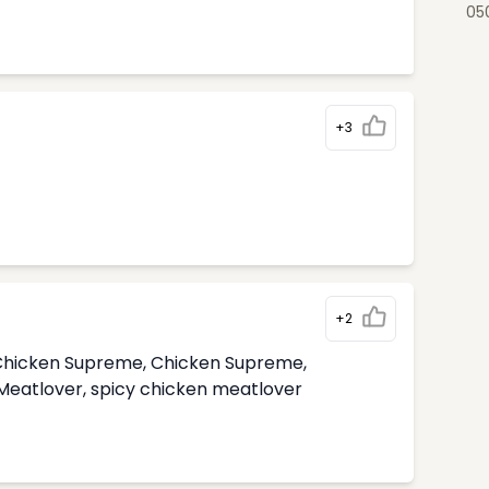
05
+3
+2
i Chicken Supreme, Chicken Supreme,
 Meatlover, spicy chicken meatlover