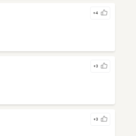
+4
+3
+3