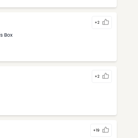
+2
's Box
+2
+19