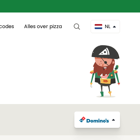
scodes
Alles over pizza
NL