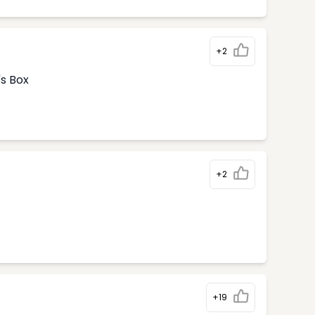
+2
's Box
+2
+19