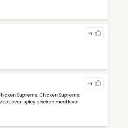
+3
+2
i Chicken Supreme, Chicken Supreme,
 Meatlover, spicy chicken meatlover