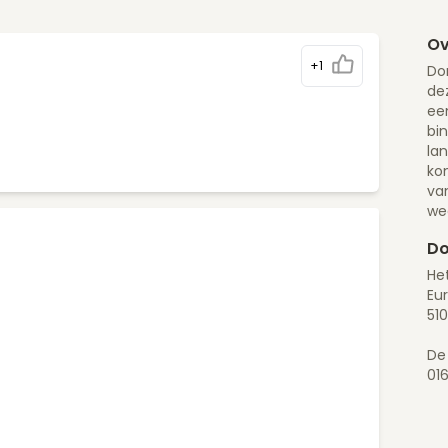
Ov
+1
Don
dez
ee
bin
la
ko
va
we
Do
He
Eur
51
De
01