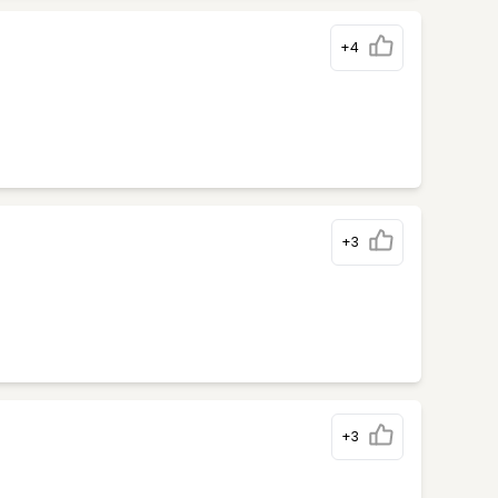
+4
+3
+3