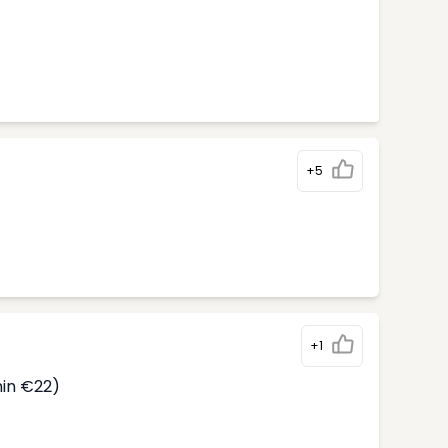
+5
)
+1
min €22)