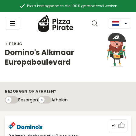
Pizza kortingscodes die 100% garandeerd werken
TERUG
Domino's Alkmaar
Europaboulevard
BEZORGEN OF AFHALEN?
Bezorgen
Afhaleny
Bezorgen
Afhalen
+1