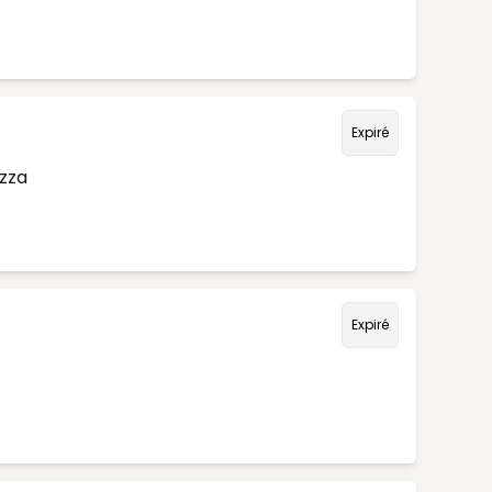
Expiré
izza
Expiré