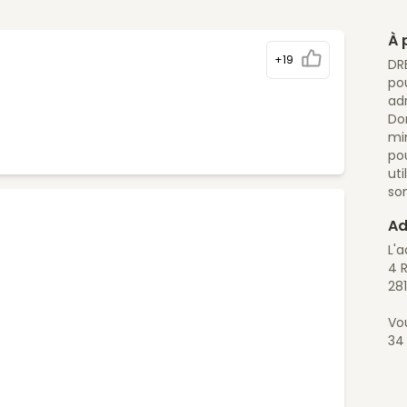
À 
+19
DR
po
ad
Dom
mi
po
uti
son
Ad
L'
4 
28
Vo
34 