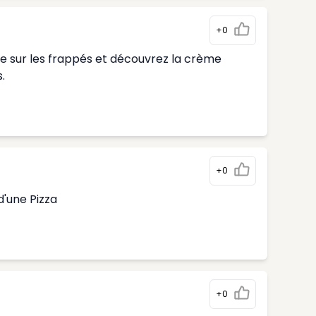
+0
te sur les frappés et découvrez la crème
.
+0
d'une Pizza
+0