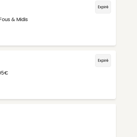
Expiré
Fous & Midis
Expiré
,95€