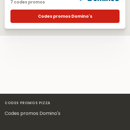
7 codes promos
Codes promos Domino's
Footer
CODES PROMOS PIZZA
Codes promos Domino's