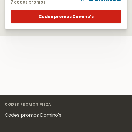
7 codes promos
Codes promos Domino's
Footer
CODES PROMOS PIZZA
Codes promos Domino's