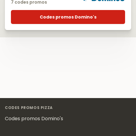
7 codes promos
Codes promos Domino's
Footer
CODES PROMOS PIZZA
Codes promos Domino's