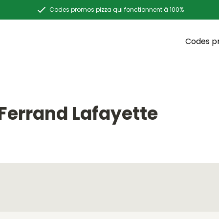
Codes promos pizza qui fonctionnent à 100%
Codes p
E
errand Lafayette