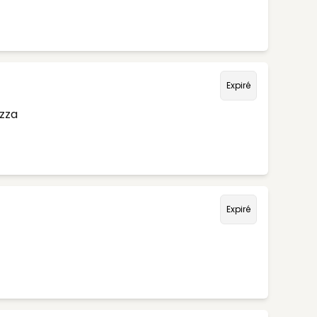
Expiré
izza
Expiré