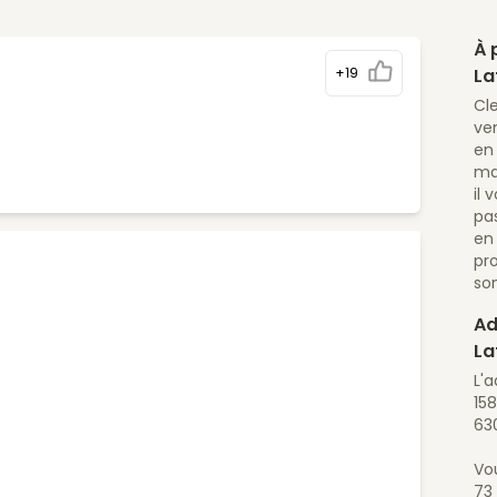
À 
+19
La
Cl
ve
en
ma
il 
pa
en 
pr
son
Ad
La
L'
158
63
Vo
73 