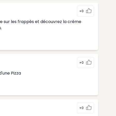
+0
te sur les frappés et découvrez la crème
.
+0
d'une Pizza
+0