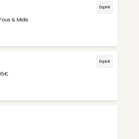
Expiré
Fous & Midis
Expiré
,95€