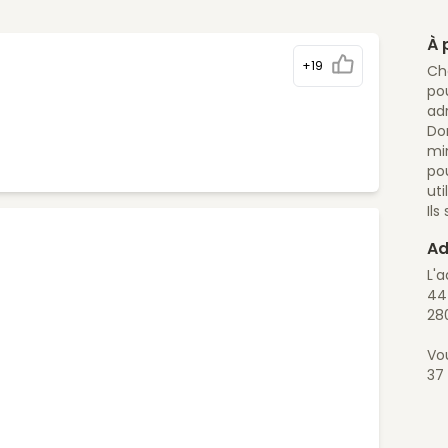
À 
+19
Ch
po
ad
Dom
mi
po
uti
Ils
Ad
L'a
44
28
Vo
37