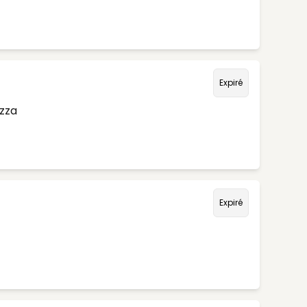
Expiré
izza
Expiré