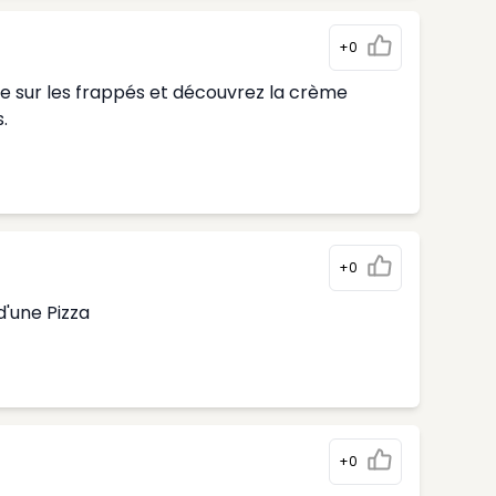
+0
te sur les frappés et découvrez la crème
.
+0
d'une Pizza
+0