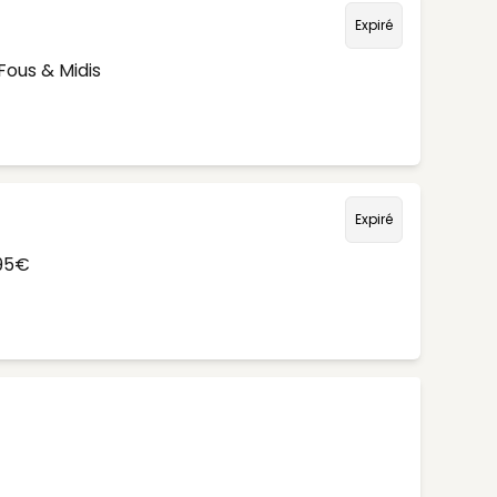
Expiré
Fous & Midis
Expiré
,95€