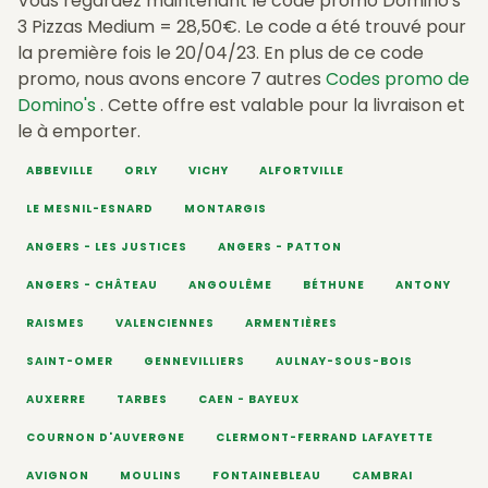
Vous regardez maintenant le code promo Domino's
3 Pizzas Medium = 28,50€. Le code a été trouvé pour
la première fois le 20/04/23. En plus de ce code
promo, nous avons encore 7 autres
Codes promo de
Domino's
. Cette offre est valable pour la livraison et
le à emporter.
ABBEVILLE
ORLY
VICHY
ALFORTVILLE
LE MESNIL-ESNARD
MONTARGIS
ANGERS - LES JUSTICES
ANGERS - PATTON
ANGERS - CHÂTEAU
ANGOULÊME
BÉTHUNE
ANTONY
RAISMES
VALENCIENNES
ARMENTIÈRES
SAINT-OMER
GENNEVILLIERS
AULNAY-SOUS-BOIS
AUXERRE
TARBES
CAEN - BAYEUX
COURNON D'AUVERGNE
CLERMONT-FERRAND LAFAYETTE
AVIGNON
MOULINS
FONTAINEBLEAU
CAMBRAI