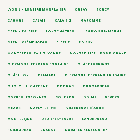
LYON 8 - LUMIÈRE MONPLAISIR
ORSAY
TORCY
CAHORS
CALAIS
CALAIS 2
MAROMME
CAEN - FALAISE
PONTCHÂTEAU
LAGNY-SUR-MARNE
CAEN - CLÉMENCEAU
ELBEUF
POISSY
MONTEREAU-FAULT-YONNE
MONTPELLIER - POMPIGNANE
CLERMONT-FERRAND FONTAINE
CHÂTEAUBRIANT
CHÂTILLON
CLAMART
CLERMONT-FERRAND TRUDAINE
CLICHY-LA-GARENNE
COGNAC
CONCARNEAU
CORBEIL-ESSONNES
COUERON
DOUAI
NEVERS
MEAUX
MARLY-LE-ROI
VILLENEUVE D'ASCQ
MONTLUÇON
DEUIL-LA-BARRE
LANDERNEAU
PUILBOREAU
DRANCY
QUIMPER KERFEUNTEN