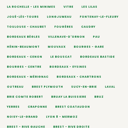
LA ROCHELLE - LES MINIMES
VITRE
LES LILAS
JOUÉ-LÈS-TOURS
LONGJUMEAU
FONTENAY-LE-FLEURY
TOULOUSE - CHAUBET
FOUGÈRES
CAUDRY
BORDEAUX BÈGLES
VILLENAVE-D'ORNON
PAU
HÉNIN-BEAUMONT
MOUVAUX
BOURGES - GARE
BORDEAUX - CENON
LE BOUSCAT
BORDEAUX BASTIDE
BOURGES - CENTRE
BORDEAUX - EYSINES
BORDEAUX - MÉRIGNAC
BORDEAUX - CHARTRONS
OUTREAU
BREST PLYMOUTH
SUCY-EN-BRIE
LAVAL
BRIE COMTE ROBERT
BRUAY LA BUISSIERE
BRUZ
YERRES
CRAPONNE
BREST COATAUDON
NOISY-LE-GRAND
LYON 8 - MERMOZ
BREST - RIVE GAUCHE
BREST - RIVE DROITE