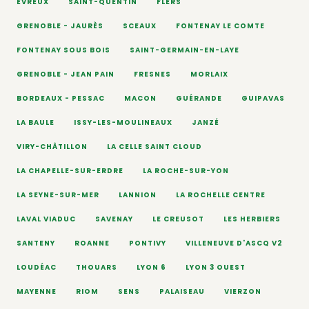
ÉVREUX
SAINT-QUENTIN
FLERS
GRENOBLE - JAURÈS
SCEAUX
FONTENAY LE COMTE
FONTENAY SOUS BOIS
SAINT-GERMAIN-EN-LAYE
GRENOBLE - JEAN PAIN
FRESNES
MORLAIX
BORDEAUX - PESSAC
MACON
GUÉRANDE
GUIPAVAS
LA BAULE
ISSY-LES-MOULINEAUX
JANZÉ
VIRY-CHÂTILLON
LA CELLE SAINT CLOUD
LA CHAPELLE-SUR-ERDRE
LA ROCHE-SUR-YON
LA SEYNE-SUR-MER
LANNION
LA ROCHELLE CENTRE
LAVAL VIADUC
SAVENAY
LE CREUSOT
LES HERBIERS
SANTENY
ROANNE
PONTIVY
VILLENEUVE D'ASCQ V2
LOUDÉAC
THOUARS
LYON 6
LYON 3 OUEST
MAYENNE
RIOM
SENS
PALAISEAU
VIERZON