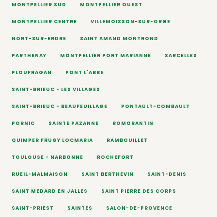
MONTPELLIER SUD
MONTPELLIER OUEST
MONTPELLIER CENTRE
VILLEMOISSON-SUR-ORGE
NORT-SUR-ERDRE
SAINT AMAND MONTROND
PARTHENAY
MONTPELLIER PORT MARIANNE
SARCELLES
PLOUFRAGAN
PONT L'ABBE
SAINT-BRIEUC - LES VILLAGES
SAINT-BRIEUC - BEAUFEUILLAGE
PONTAULT-COMBAULT
PORNIC
SAINTE PAZANNE
ROMORANTIN
QUIMPER FRUGY LOCMARIA
RAMBOUILLET
TOULOUSE - NARBONNE
ROCHEFORT
RUEIL-MALMAISON
SAINT BERTHEVIN
SAINT-DENIS
SAINT MEDARD EN JALLES
SAINT PIERRE DES CORPS
SAINT-PRIEST
SAINTES
SALON-DE-PROVENCE