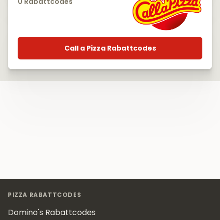
0 Rabattcodes
Call a Pizza Rabattcodes
Footer
PIZZA RABATTCODES
Domino's Rabattcodes