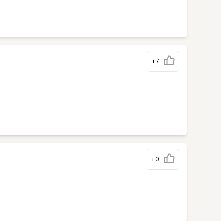
+7
+0