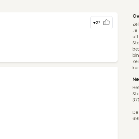
Ov
+27
Zei
Je 
afh
Ste
be
bi
Ze
ko
Ne
Het
St
370
De
69