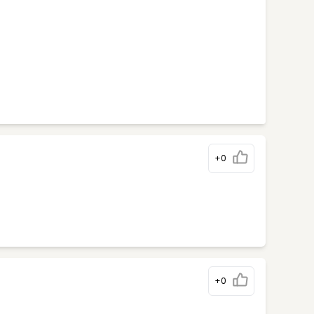
+0
+0