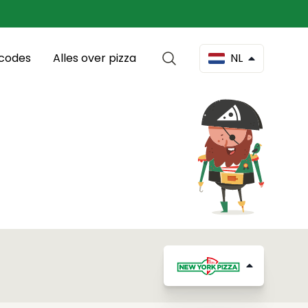
scodes
Alles over pizza
NL