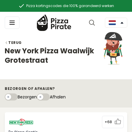
Pizza kortingscodes die 100% garandeerd werken
TERUG
New York Pizza Waalwijk
Grotestraat
BEZORGEN OF AFHALEN?
Bezorgen
Afhaleny
Bezorgen
Afhalen
+68