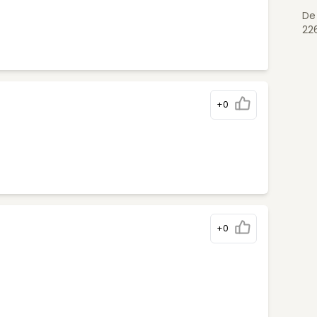
De 
22
+0
+0