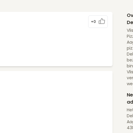
Ov
+0
De
Vli
Piz
Aa
piz
Dek
be
bi
Vl
ve
we
Ne
ad
Het
Dek
Aa
438