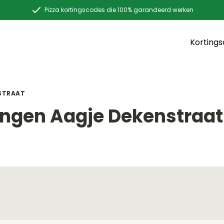
Pizza kortingscodes die 100% garandeerd werken
Korting
NSTRAAT
singen Aagje Dekenstraat