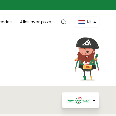
scodes
Alles over pizza
NL