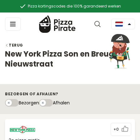
Pizza kortingscodes die 100% garandeerd werken
TERUG
New York Pizza Son en Breugel
Nieuwstraat
BEZORGEN OF AFHALEN?
Bezorgen
Afhaleny
Bezorgen
Afhalen
+0