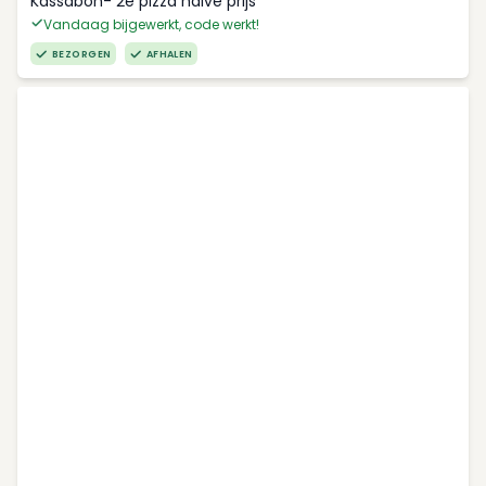
Kassabon- 2e pizza halve prijs
Vandaag bijgewerkt, code werkt!
BEZORGEN
AFHALEN