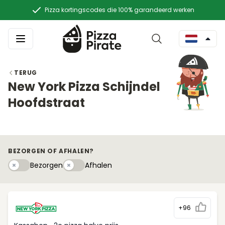
Pizza kortingscodes die 100% garandeerd werken
TERUG
New York Pizza Schijndel
Hoofdstraat
BEZORGEN OF AFHALEN?
Bezorgen
Afhaleny
Bezorgen
Afhalen
+96