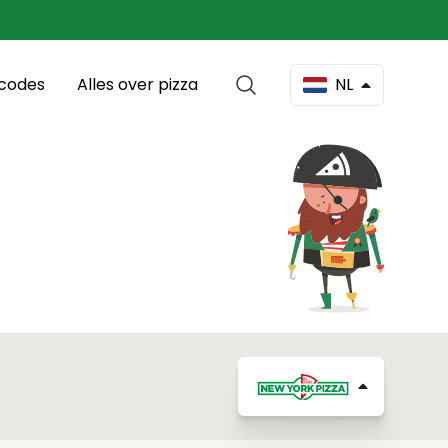
scodes
Alles over pizza
NL