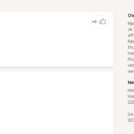
Ov
+0
Rij
Je 
afh
Rij
thu
he
Pi
ve
we
Ne
Het
Ha
228
De
30