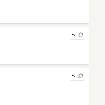
+0
+0