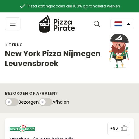
Pizza kortingscodes die 100% garandeerd werken
TERUG
New York Pizza Nijmegen
Leuvensbroek
BEZORGEN OF AFHALEN?
Bezorgen
Afhaleny
Bezorgen
Afhalen
+96