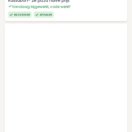
Kassabon- 2e pizza halve prijs
Vandaag bijgewerkt, code werkt!
BEZORGEN
AFHALEN