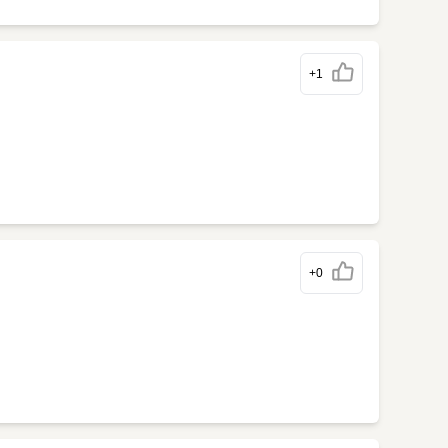
+1
+0