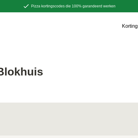
Pizza kortingscodes die 100% garandeerd werken
Kortin
Blokhuis