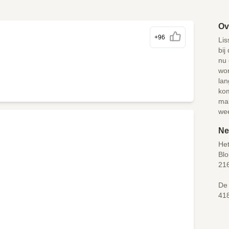
Ov
+96
Lis
bij
nu 
wor
lan
kom
mak
we
Ne
Het
Blo
21
De 
41