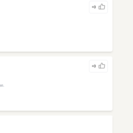
+0
+0
en.