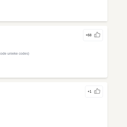
+68
code unieke codes)
+1