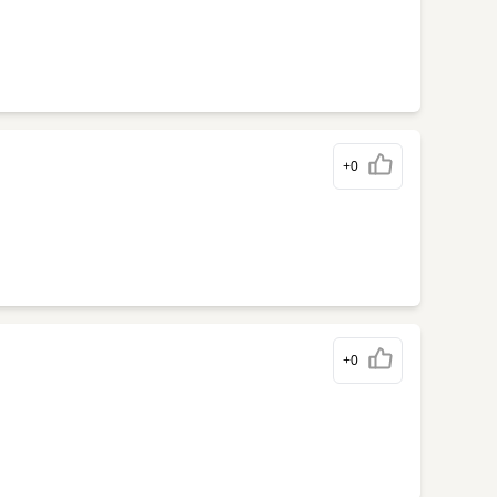
+0
+0