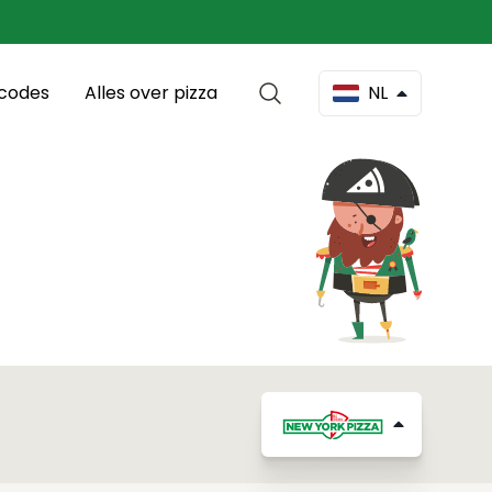
scodes
Alles over pizza
NL