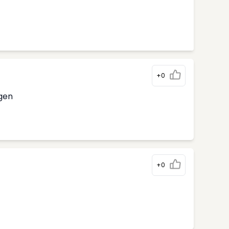
+0
rgen
+0