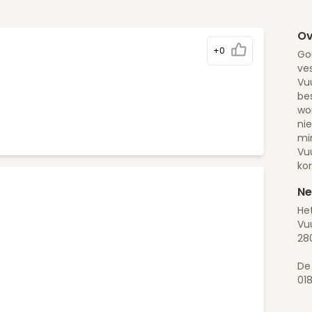
Ov
+0
Go
ves
Vu
be
wor
ni
mi
Vu
ko
Ne
He
Vu
28
De
01