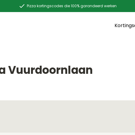
Pizza kortingscodes die 100% garandeerd werken
Korting
da Vuurdoornlaan