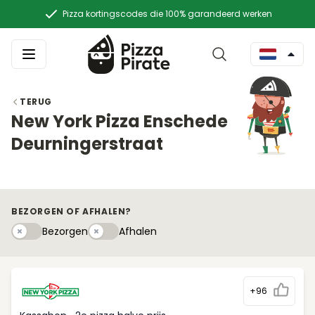
Pizza kortingscodes die 100% garandeerd werken
TERUG
New York Pizza Enschede
Deurningerstraat
BEZORGEN OF AFHALEN?
Bezorgen
Afhaleny
Bezorgen
Afhalen
+96