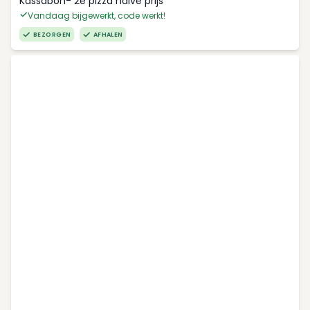
Kassabon- 2e pizza halve prijs
Vandaag bijgewerkt, code werkt!
BEZORGEN
AFHALEN