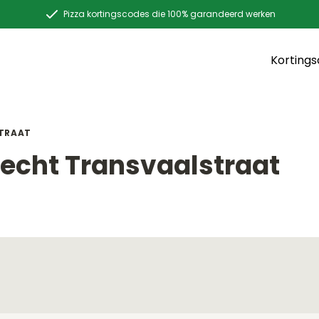
Pizza kortingscodes die 100% garandeerd werken
Korting
TRAAT
recht Transvaalstraat