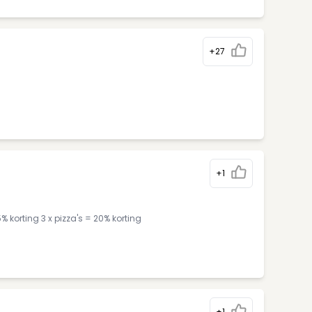
+27
+1
5% korting 3 x pizza's = 20% korting
+1