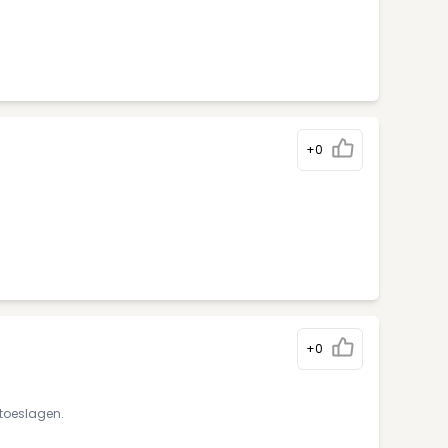
+0
+0
mtoeslagen.