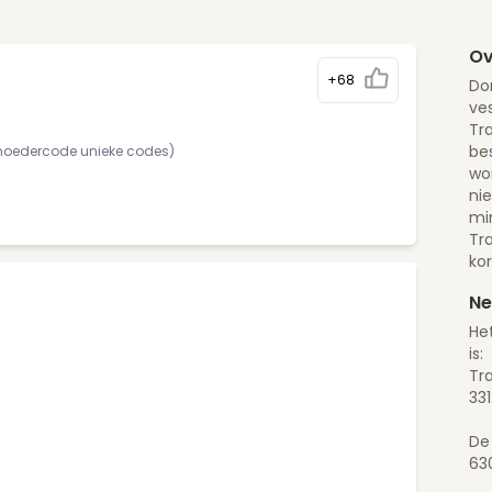
Ov
+68
Dor
ves
Tra
bes
(moedercode unieke codes)
wor
ni
mi
Tr
ko
Ne
He
is:
Tra
33
De
63