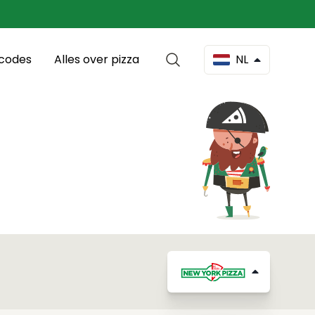
scodes
Alles over pizza
NL