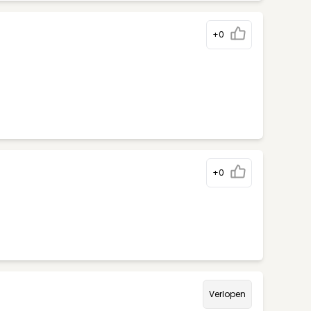
+0
+0
Verlopen