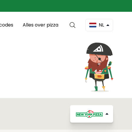
scodes
Alles over pizza
NL