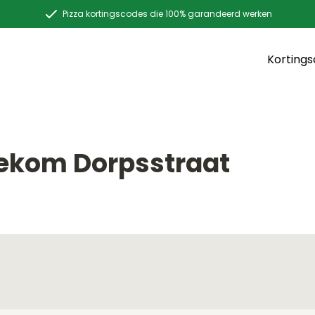
Pizza kortingscodes die 100% garandeerd werken
Korting
T
nekom Dorpsstraat