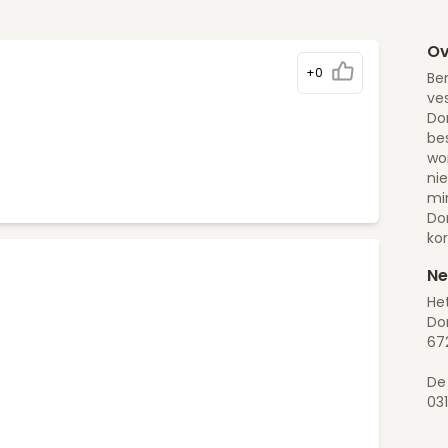
Ov
+0
Be
ves
Dor
be
wor
ni
mi
Do
ko
Ne
He
Dor
67
De
03