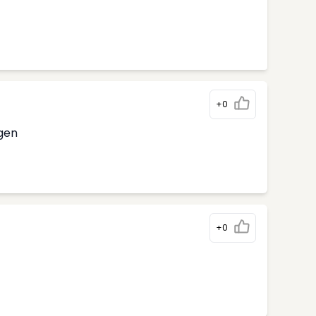
+0
rgen
+0