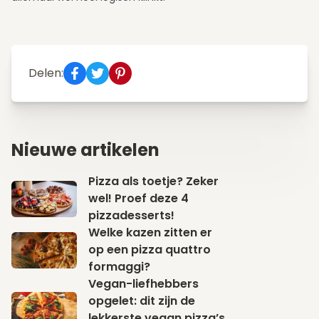
Delen:
Nieuwe artikelen
Pizza als toetje? Zeker
wel! Proef deze 4
pizzadesserts!
Welke kazen zitten er
op een pizza quattro
formaggi?
Vegan-liefhebbers
opgelet: dit zijn de
lekkerste vegan pizza’s