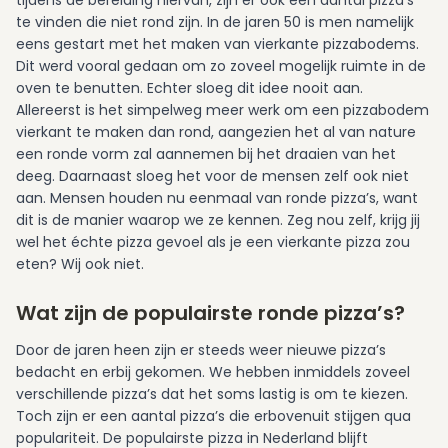
tijdens de bereiding hiervan, zijn er ook een aantal pizza’s
te vinden die niet rond zijn. In de jaren 50 is men namelijk
eens gestart met het maken van vierkante pizzabodems.
Dit werd vooral gedaan om zo zoveel mogelijk ruimte in de
oven te benutten. Echter sloeg dit idee nooit aan.
Allereerst is het simpelweg meer werk om een pizzabodem
vierkant te maken dan rond, aangezien het al van nature
een ronde vorm zal aannemen bij het draaien van het
deeg. Daarnaast sloeg het voor de mensen zelf ook niet
aan. Mensen houden nu eenmaal van ronde pizza’s, want
dit is de manier waarop we ze kennen. Zeg nou zelf, krijg jij
wel het échte pizza gevoel als je een vierkante pizza zou
eten? Wij ook niet.
Wat zijn de populairste ronde pizza’s?
Door de jaren heen zijn er steeds weer nieuwe pizza’s
bedacht en erbij gekomen. We hebben inmiddels zoveel
verschillende pizza’s dat het soms lastig is om te kiezen.
Toch zijn er een aantal pizza’s die erbovenuit stijgen qua
populariteit. De populairste pizza in Nederland blijft