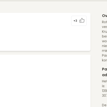
Ov
+3
Rot
ves
Kru
bes
wor
ni
mi
Pa
ko
Pa
ad
He
is:
139
30
De 