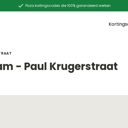
Pizza kortingscodes die 100% garandeerd werken
Korting
TRAAT
am - Paul Krugerstraat