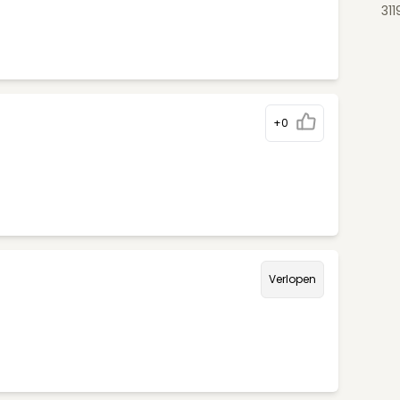
31
+0
Verlopen