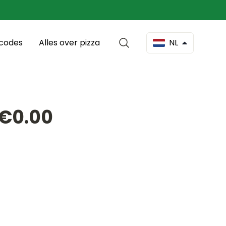
scodes
Alles over pizza
NL
 €0.00