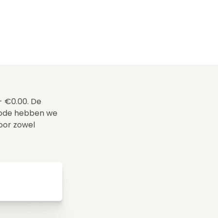
- €0.00. De
code hebben we
voor zowel