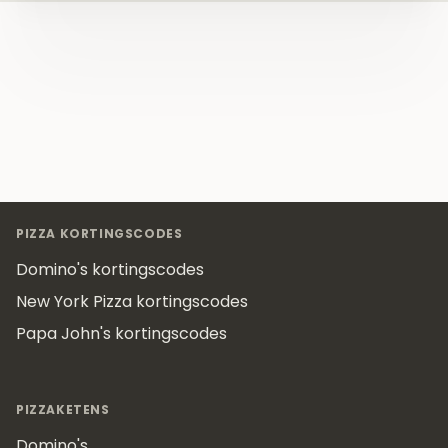
Footer
PIZZA KORTINGSCODES
Domino's kortingscodes
New York Pizza kortingscodes
Papa John's kortingscodes
PIZZAKETENS
Domino's