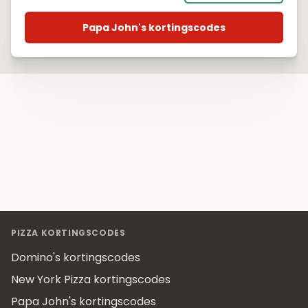
Papa John's kortingscodes
Footer
PIZZA KORTINGSCODES
Domino's kortingscodes
New York Pizza kortingscodes
Papa John's kortingscodes