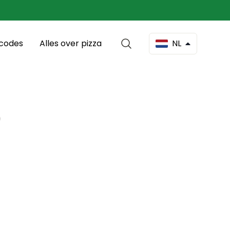
scodes
Alles over pizza
NL
0